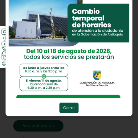
Trece municipios de Antioquia
ingresaron a la Red Mundial
de Destinos Religiosos
Jericó, 6 de agosto de 2026. La afiliación potencia
el posicionamiento del departamento como
Cerrar
referente nacional e internaci...
Seguir leyendo