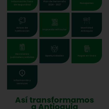
Información Tasa
Plan de Desarrollo
Pasaportes
de Seguridad
2024 - 2027
Avisos de
Movilidad
Impuesto vehicular
notificación
Antioquia
Decisiones
Oportunidades
Pagos en línea
judiciales y edictos
Información y
servicios
Así transformamos
a Antioquia