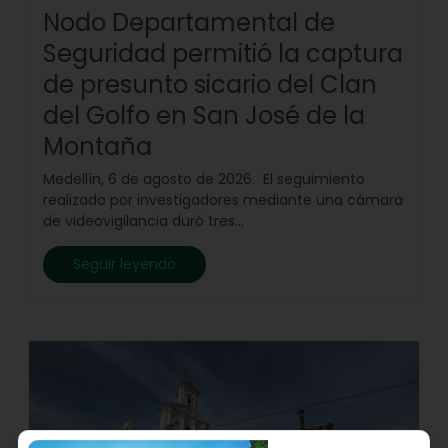
Nodo Departamental de
Seguridad permitió la captura
de presunto sicario del Clan
del Golfo en San José de la
Montaña
Medellín, 6 de agosto de 2026. El seguimiento
realizado por investigadores mediante una cámara
de videovigilancia duró tres...
Seguir leyendo