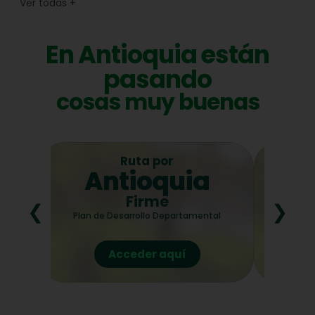
Ver todas
+
En Antioquia están
pasando
cosas muy buenas
Ruta por
Antioquia
3
Firme
❮
❯
de
3
Plan de Desarrollo Departamental
Acceder aquí