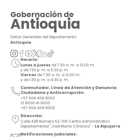
Gobernación de
Antioquia
Datos Generales del Departamento:
Antioquia
Horario:
Lunes a jueves
de 7:30 a. m. a 12:00 m.
y de 1:30 p. m. a 5:30 p. m.
Viernes
de 7:30 a. m. a 12:00 m.
y de 1:30 p. m. a 4:30 p. m.
Conmutador, Línea de Atención y Denuncia
Ciudadana y Anticorrupción:
+57 604 409 9000
01 8000 41 9000
+57 604 409 9000
Dirección:
Calle 42B Número 52-106 Centro Administrativo
Departamental "José María Córdova" -
La Alpujarra
Notificaciones judiciales: