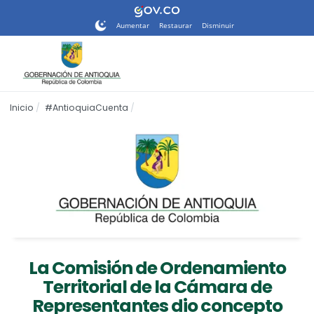
Nota:
este
Aumentar
Restaurar
Disminuir
sitio
web
incluye
un
sistema
Inicio
#AntioquiaCuenta
de
accesibilidad.
La Comisión de Ordenamiento
Territorial de la Cámara de
Representantes dio concepto