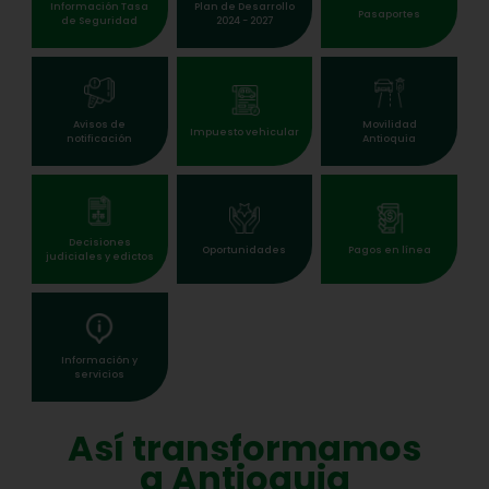
Información Tasa
Plan de Desarrollo
Pasaportes
de Seguridad
2024 - 2027
Avisos de
Movilidad
Impuesto vehicular
notificación
Antioquia
Decisiones
Oportunidades
Pagos en línea
judiciales y edictos
Información y
servicios
Así transformamos
a Antioquia