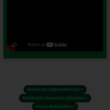
⌵
Nuestras Dependencias
⌵
Entidades Descentralizadas
⌵
Otras Entidades