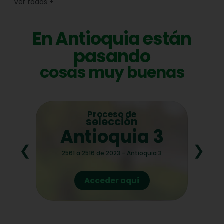
Ver todas
+
En Antioquia están
pasando
cosas muy buenas
ceso de
Ruta por
ección
Antioquia
oquia 3
Firme
❮
❯
 2023 - Antioquia 3
Plan de Desarrollo Departamental
der aquí
Acceder aquí