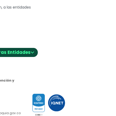
n, a las entidades
⌵
ras Entidades
nción y
ioquia.gov.co