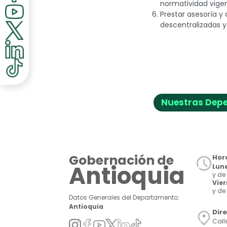
discapacidad
normatividad vige
visual
Prestar asesoría y
que
descentralizadas 
están
usando
un
lector
de
pantalla;
Presione
Nuestras Dep
Control-
F10
para
abrir
un
Gobernación de
Hora
menú
Antioquia
Lune
de
y de 
accesibilidad.
Vie
y de 
Datos Generales del Departamento:
Antioquia
Dir
Call