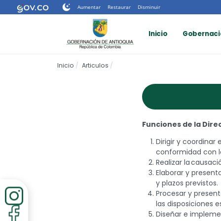
Nota:
Aumentar
Restaurar
Disminuir
este
sitio
Inicio
Gobernaci
web
incluye
un
Inicio
Articulos
sistema
de
accesibilidad.
Presione
Control-
F11
Funciones de la Dire
para
ajustar
Dirigir y coordinar
el
conformidad con l
sitio
Realizar la causac
web
Elaborar y present
a
y plazos previstos.
las
Procesar y present
personas
las disposiciones 
con
Diseñar e implemen