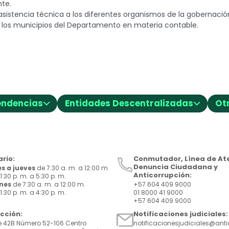
nte.
 asistencia técnica a los diferentes organismos de la gobernació
y los municipios del Departamento en materia contable.
⌵
⌵
endencias
Entidades Descentralizadas
Ot
rio:
Conmutador, Línea de Ate
Denuncia Ciudadana y
s a jueves
de 7:30 a. m. a 12:00 m.
Anticorrupción:
1:30 p. m. a 5:30 p. m.
rnes
de 7:30 a. m. a 12:00 m.
+57 604 409 9000
1:30 p. m. a 4:30 p. m.
01 8000 41 9000
+57 604 409 9000
ección:
Notificaciones judiciales:
e 42B Número 52-106 Centro
notificacionesjudiciales@ant