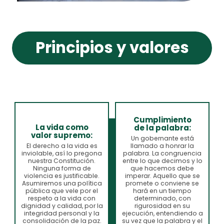
Principios y valores
Cumplimiento
La vida como
de la palabra:
valor supremo:
Un gobernante está
El derecho a la vida es
llamado a honrar la
inviolable, así lo pregona
palabra. La congruencia
nuestra Constitución.
entre lo que decimos y lo
Ninguna forma de
que hacemos debe
violencia es justificable.
imperar. Aquello que se
Asumiremos una política
promete o conviene se
pública que vele por el
hará en un tiempo
respeto a la vida con
determinado, con
dignidad y calidad, por la
rigurosidad en su
integridad personal y la
ejecución, entendiendo a
consolidación de la paz.
su vez que la palabra y el