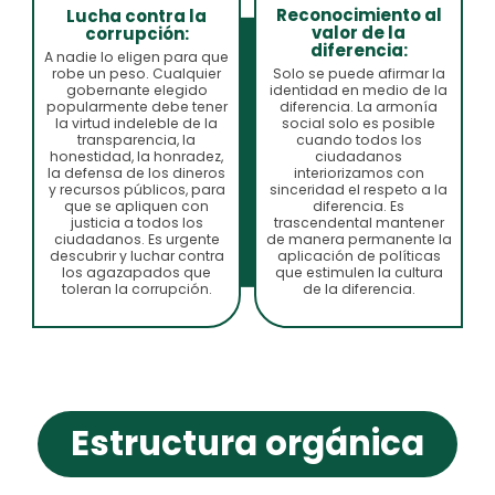
Reconocimiento al
Lucha contra la
valor de la
corrupción:
diferencia:
A nadie lo eligen para que
robe un peso. Cualquier
Solo se puede afirmar la
gobernante elegido
identidad en medio de la
popularmente debe tener
diferencia. La armonía
la virtud indeleble de la
social solo es posible
transparencia, la
cuando todos los
honestidad, la honradez,
ciudadanos
la defensa de los dineros
interiorizamos con
y recursos públicos, para
sinceridad el respeto a la
que se apliquen con
diferencia. Es
justicia a todos los
trascendental mantener
ciudadanos. Es urgente
de manera permanente la
descubrir y luchar contra
aplicación de políticas
los agazapados que
que estimulen la cultura
toleran la corrupción.
de la diferencia.
Estructura orgánica