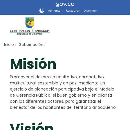
Nota:
este
Aumentar
Restaurar
Disminuir
sitio
web
incluye
un
sistema
Inicio
Gobernación
de
accesibilidad.
Misión
Promover el desarrollo equitativo, competitivo,
multicultural, sostenible y en paz, mediante un
ejercicio de planeación participativa bajo el Modelo
de Gerencia Pública, el buen gobierno y en alianza
con los diferentes actores, para garantizar el
bienestar de los habitantes del territorio antioqueño.
Visión