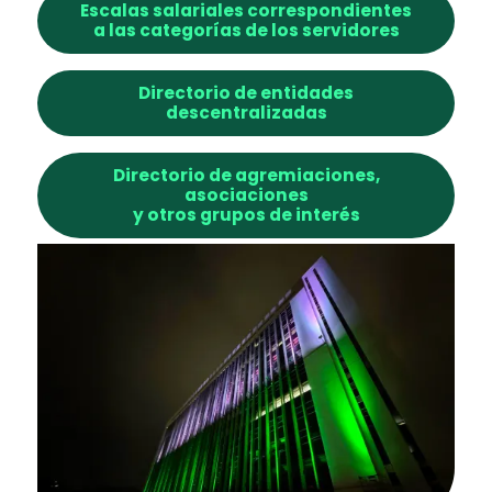
Escalas salariales correspondientes
a las categorías de los servidores
Directorio de entidades
descentralizadas
Directorio de agremiaciones,
asociaciones
y otros grupos de interés