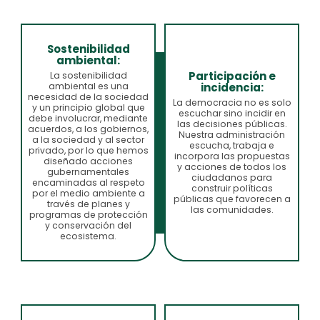
Sostenibilidad
ambiental:
Participación e
La sostenibilidad
incidencia:
ambiental es una
necesidad de la sociedad
La democracia no es solo
y un principio global que
escuchar sino incidir en
debe involucrar, mediante
las decisiones públicas.
acuerdos, a los gobiernos,
Nuestra administración
a la sociedad y al sector
escucha, trabaja e
privado, por lo que hemos
incorpora las propuestas
diseñado acciones
y acciones de todos los
gubernamentales
ciudadanos para
encaminadas al respeto
construir políticas
por el medio ambiente a
públicas que favorecen a
través de planes y
las comunidades.
programas de protección
y conservación del
ecosistema.