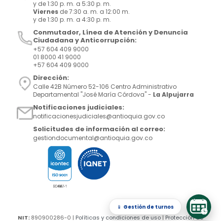
y de 1:30 p. m. a 5:30 p. m.
Viernes
de 7:30 a. m. a 12:00 m.
y de 1:30 p. m. a 4:30 p. m.
Conmutador, Línea de Atención y Denuncia
Ciudadana y Anticorrupción:
+57 604 409 9000
01 8000 41 9000
+57 604 409 9000
Dirección:
Calle 42B Número 52-106 Centro Administrativo
Departamental "José María Córdova" -
La Alpujarra
Notificaciones judiciales:
notificacionesjudiciales@antioquia.gov.co
Solicitudes de información al correo:
gestiondocumental@antioquia.gov.co
📱
Gestión de turnos
NIT:
890900286-0 |
Políticas y condiciones de uso
|
Protección de