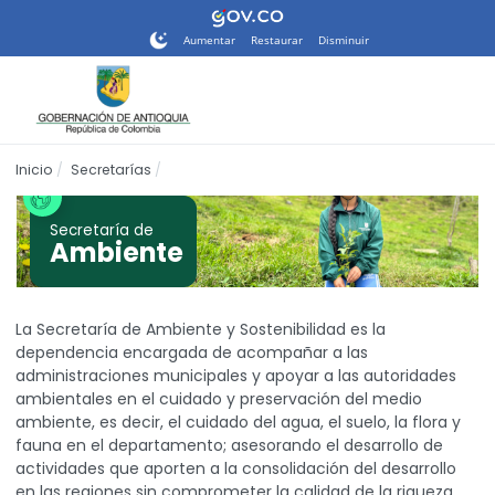
Nota:
este
Aumentar
Restaurar
Disminuir
sitio
web
incluye
un
sistema
Inicio
Secretarías
de
accesibilidad.
Secretaría de
Ambiente
La Secretaría de Ambiente y Sostenibilidad es la
dependencia encargada de acompañar a las
administraciones municipales y apoyar a las autoridades
ambientales en el cuidado y preservación del medio
ambiente, es decir, el cuidado del agua, el suelo, la flora y
fauna en el departamento; asesorando el desarrollo de
actividades que aporten a la consolidación del desarrollo
en las regiones sin comprometer la calidad de la riqueza