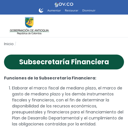
Nota:
este
Aumentar
Restaurar
Disminuir
sitio
web
incluye
un
sistema
Inicio
de
accesibilidad.
Subsecretaría Financiera
Funciones de la Subsecretaría Financiera:
Elaborar el marco fiscal de mediano plazo, el marco de
gasto de mediano plazo y los demás instrumentos
fiscales y financieros, con el fin de determinar la
disponibilidad de los recursos económicos,
presupuestales y financieros para el financiamiento del
Plan de Desarrollo Departamental y el cumplimiento de
las obligaciones contraídas por la entidad.