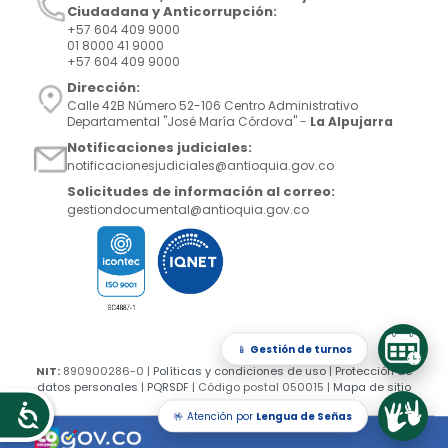
Ciudadana y Anticorrupción:
+57 604 409 9000
01 8000 41 9000
+57 604 409 9000
Dirección:
Calle 42B Número 52-106 Centro Administrativo
Departamental "José María Córdova" -
La Alpujarra
Notificaciones judiciales:
notificacionesjudiciales@antioquia.gov.co
Solicitudes de información al correo:
gestiondocumental@antioquia.gov.co
📱
Gestión de turnos
NIT:
890900286-0 |
Políticas y condiciones de uso
|
Protección de
datos personales
|
PQRSDF
| Código postal 050015 |
Mapa de sitio
🤟 Atención por
Lengua de Señas
Accesibilidad