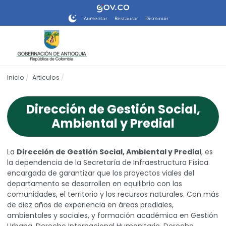
Nota:
este
Aumentar
Restaurar
Disminuir
sitio
web
incluye
un
sistema
Inicio
Articulos
de
accesibilidad.
Dirección de Gestión Social,
Ambiental y Predial
La
Dirección de Gestión Social, Ambiental y Predial
, es
la dependencia de la Secretaría de Infraestructura Física
encargada de garantizar que los proyectos viales del
departamento se desarrollen en equilibrio con las
comunidades, el territorio y los recursos naturales. Con más
de diez años de experiencia en áreas prediales,
ambientales y sociales, y formación académica en Gestión