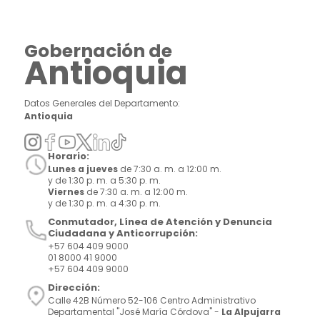
Gobernación de
Antioquia
Datos Generales del Departamento:
Antioquia
Horario:
Lunes a jueves
de 7:30 a. m. a 12:00 m.
y de 1:30 p. m. a 5:30 p. m.
Viernes
de 7:30 a. m. a 12:00 m.
y de 1:30 p. m. a 4:30 p. m.
Conmutador, Línea de Atención y Denuncia
Ciudadana y Anticorrupción:
+57 604 409 9000
01 8000 41 9000
+57 604 409 9000
Dirección:
Calle 42B Número 52-106 Centro Administrativo
Departamental "José María Córdova" -
La Alpujarra