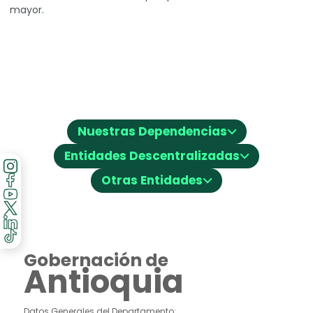
mayor.
⌵
Nuestras Dependencias
⌵
Entidades Descentralizadas
⌵
Otras Entidades
Gobernación de
Antioquia
Datos Generales del Departamento: