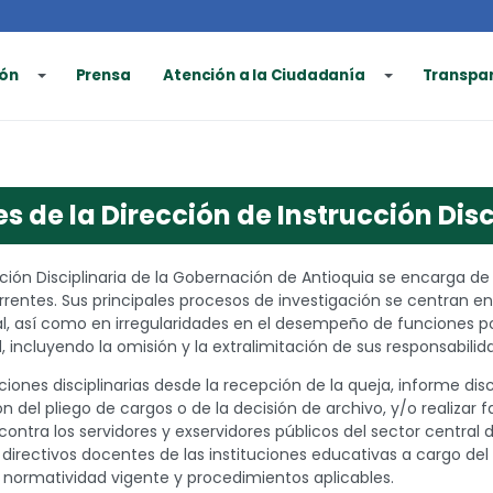
ón
Prensa
Atención a la Ciudadanía
Transpa
s de la Dirección de Instrucción Disc
cción Disciplinaria de la Gobernación de Antioquia se encarga de
urrentes. Sus principales procesos de investigación se centran 
al, así como en irregularidades en el desempeño de funciones 
, incluyendo la omisión y la extralimitación de sus responsabilid
iones disciplinarias desde la recepción de la queja, informe disci
ón del pliego de cargos o de la decisión de archivo, y/o realizar f
contra los servidores y exservidores públicos del sector central 
directivos docentes de las instituciones educativas a cargo de
normatividad vigente y procedimientos aplicables.