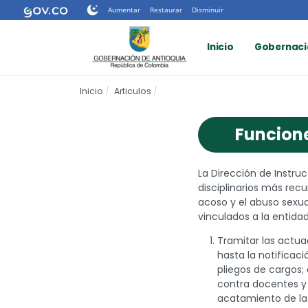
Nota:
Aumentar
Restaurar
Disminuir
este
sitio
Inicio
Gobernaci
web
incluye
un
Inicio
Articulos
sistema
de
accesibilidad.
Funcione
Presione
Control-
F11
La Dirección de Instru
para
disciplinarios más rec
ajustar
acoso y el abuso sexu
el
vinculados a la entidad
sitio
web
Tramitar las actuac
a
hasta la notificaci
las
pliegos de cargos; 
personas
contra docentes y 
con
acatamiento de la 