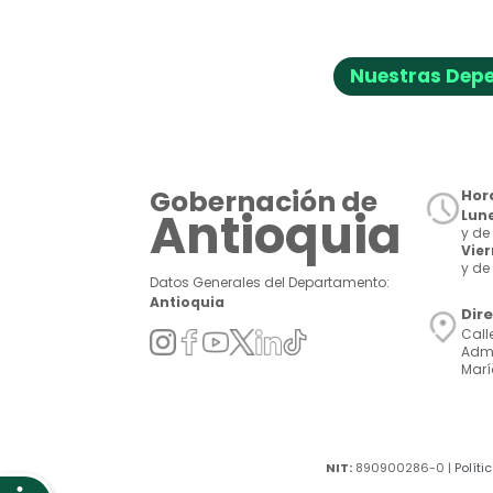
Nuestras Dep
Gobernación de
Hora
Antioquia
Lune
y de 
Vie
y de 
Datos Generales del Departamento:
Antioquia
Dir
Call
Admi
Marí
NIT:
890900286-0 |
Políti