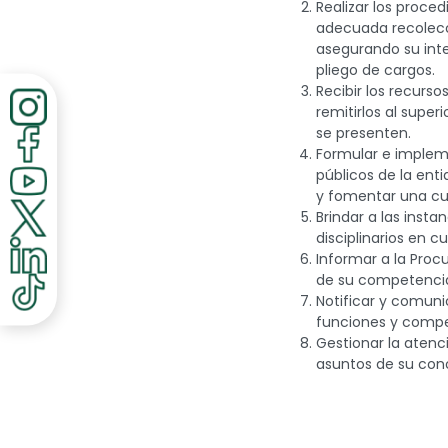
discapacidad
Realizar los proce
visual
adecuada recolecci
que
asegurando su inte
están
pliego de cargos.
usando
Recibir los recurso
un
remitirlos al supe
lector
se presenten.
de
Formular e impleme
pantalla;
públicos de la enti
Presione
y fomentar una cult
Control-
Brindar a las inst
F10
disciplinarios en c
para
Informar a la Procu
abrir
de su competencia
un
Notificar y comuni
menú
funciones y compet
de
Gestionar la atenc
accesibilidad.
asuntos de su con