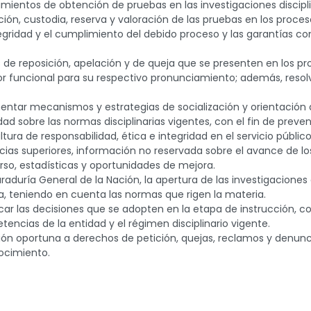
dimientos de obtención de pruebas en las investigaciones discipli
ón, custodia, reserva y valoración de las pruebas en los procesos
gridad y el cumplimiento del debido proceso y las garantías con
s de reposición, apelación y de queja que se presenten en los pro
rior funcional para su respectivo pronunciamiento; además, resol
ntar mecanismos y estrategias de socialización y orientación a
dad sobre las normas disciplinarias vigentes, con el fin de preven
ura de responsabilidad, ética e integridad en el servicio público
ancias superiores, información no reservada sobre el avance de l
urso, estadísticas y oportunidades de mejora.
raduría General de la Nación, la apertura de las investigaciones d
, teniendo en cuenta las normas que rigen la materia.
car las decisiones que se adopten en la etapa de instrucción, c
encias de la entidad y el régimen disciplinario vigente.
ión oportuna a derechos de petición, quejas, reclamos y denunci
ocimiento.