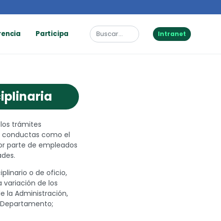
rencia
Participa
Intranet
iplinaria
 los trámites
en conductas como el
por parte de empleados
ades.
plinario o de oficio,
a variación de los
de la Administración,
l Departamento;