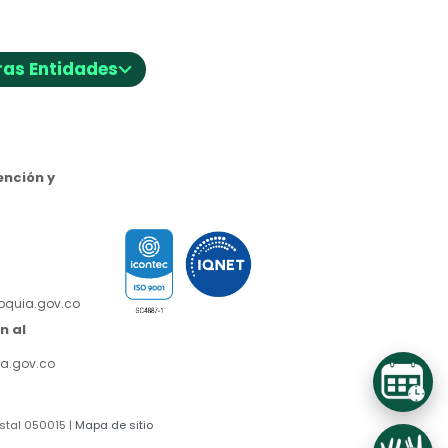
⌵
ras Entidades
nción y
ioquia.gov.co
n al
a.gov.co
stal 050015 |
Mapa de sitio