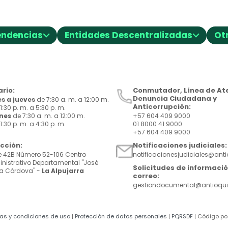
⌵
⌵
endencias
Entidades Descentralizadas
Ot
rio:
Conmutador, Línea de Ate
Denuncia Ciudadana y
s a jueves
de 7:30 a. m. a 12:00 m.
Anticorrupción:
1:30 p. m. a 5:30 p. m.
rnes
de 7:30 a. m. a 12:00 m.
+57 604 409 9000
1:30 p. m. a 4:30 p. m.
01 8000 41 9000
+57 604 409 9000
ección:
Notificaciones judiciales:
e 42B Número 52-106 Centro
notificacionesjudiciales@ant
nistrativo Departamental "José
Solicitudes de informació
a Córdova" -
La Alpujarra
correo:
gestiondocumental@antioqui
cas y condiciones de uso
|
Protección de datos personales
|
PQRSDF
| Código po