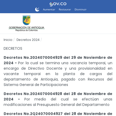
Nota:
este
Aumentar
Restaurar
Disminuir
sitio
web
incluye
un
sistema
Inicio
Decretos 2024
de
accesibilidad.
DECRETOS
Decretos No.2024070004929 del 29 de Noviembre de
2024 -
Por la cual se termina una vacancia temporai, un
encargo de Directivo Docente y una provisionaiidad en
vacante temporai en la planta de cargos del
departamento de Antioquia, pagado con Recursos del
Sistema Generai de Participaciones
Decretos No.2024070004928 del 28 de Noviembre de
2024 -
Por medio del cual se efectúan unas
modificaciones al Presupuesto General del Departamento
Decretos No.2Q24070004927 del 28 de Noviembre de