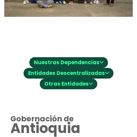
⌵
Nuestras Dependencias
⌵
Entidades Descentralizadas
⌵
Otras Entidades
Gobernación de
Antioquia