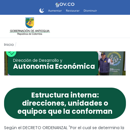
Nota:
este
Aumentar
Restaurar
Disminuir
sitio
web
incluye
un
sistema
Inicio
de
accesibilidad.
Dirección de Desarrollo y
Autonomía Económica
Estructura interna:
direcciones, unidades o
equipos que la conforman
Según el DECRETO ORDENANZAL "Por el cual se determina la