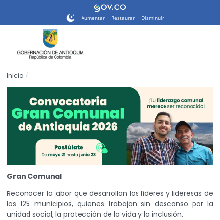
Nota:
este
Aumentar
Restaurar
Disminuir
sitio
web
incluye
un
sistema
Inicio
de
accesibilidad.
Gran Comunal
Reconocer la labor que desarrollan los líderes y lideresas de
los 125 municipios, quienes trabajan sin descanso por la
unidad social, la protección de la vida y la inclusión.