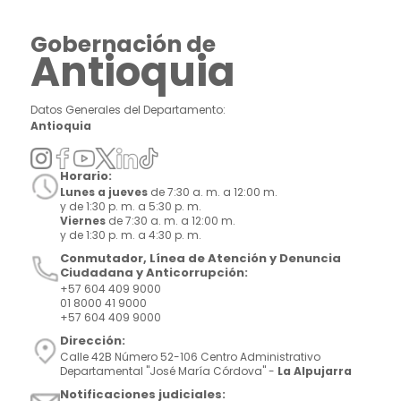
Gobernación de
Antioquia
Datos Generales del Departamento:
Antioquia
Horario:
Lunes a jueves
de 7:30 a. m. a 12:00 m.
y de 1:30 p. m. a 5:30 p. m.
Viernes
de 7:30 a. m. a 12:00 m.
y de 1:30 p. m. a 4:30 p. m.
Conmutador, Línea de Atención y Denuncia
Ciudadana y Anticorrupción:
+57 604 409 9000
01 8000 41 9000
+57 604 409 9000
Dirección:
Calle 42B Número 52-106 Centro Administrativo
Departamental "José María Córdova" -
La Alpujarra
Notificaciones judiciales: