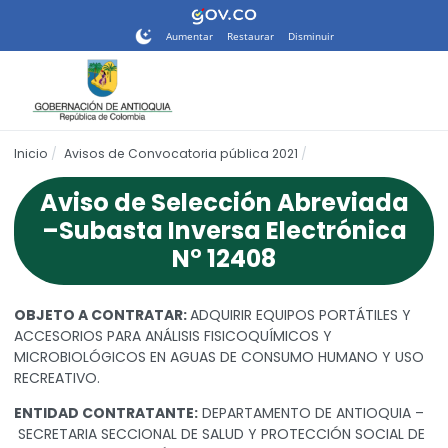
Nota:
este
Aumentar
Restaurar
Disminuir
sitio
web
incluye
un
sistema
Inicio
Avisos de Convocatoria pública 2021
de
accesibilidad.
Aviso de Selección Abreviada
–Subasta Inversa Electrónica
N° 12408
OBJETO A CONTRATAR:
ADQUIRIR EQUIPOS PORTÁTILES Y
ACCESORIOS PARA ANÁLISIS FISICOQUÍMICOS Y
MICROBIOLÓGICOS EN AGUAS DE CONSUMO HUMANO Y USO
RECREATIVO.
ENTIDAD CONTRATANTE:
DEPARTAMENTO DE ANTIOQUIA –
SECRETARIA SECCIONAL DE SALUD Y PROTECCIÓN SOCIAL DE