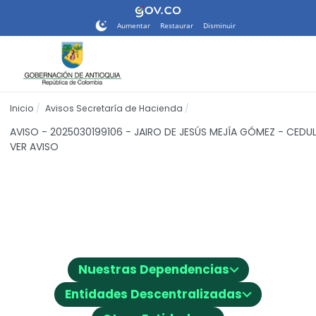
Nota:
este
Aumentar
Restaurar
Disminuir
sitio
web
incluye
un
sistema
Inicio
Avisos Secretaría de Hacienda
de
accesibilidad.
AVISO - 2025030199106 - JAIRO DE JESÚS MEJÍA GÓMEZ - CED
VER AVISO
⌵
Nuestras Dependencias
⌵
Entidades Descentralizadas