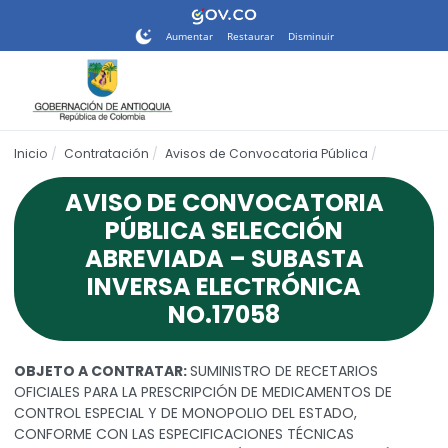
Nota:
este
Aumentar
Restaurar
Disminuir
sitio
web
incluye
un
sistema
Inicio
Contratación
Avisos de Convocatoria Pública
de
accesibilidad.
AVISO DE CONVOCATORIA
PÚBLICA SELECCIÓN
ABREVIADA – SUBASTA
INVERSA ELECTRÓNICA
NO.17058
OBJETO A CONTRATAR:
SUMINISTRO DE RECETARIOS
OFICIALES PARA LA PRESCRIPCIÓN DE MEDICAMENTOS DE
CONTROL ESPECIAL Y DE MONOPOLIO DEL ESTADO,
CONFORME CON LAS ESPECIFICACIONES TÉCNICAS