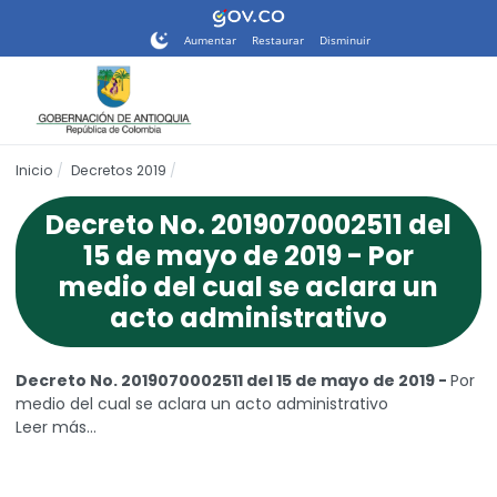
Nota:
este
Aumentar
Restaurar
Disminuir
sitio
web
incluye
un
sistema
Inicio
Decretos 2019
de
accesibilidad.
Decreto No. 2019070002511 del
15 de mayo de 2019 - Por
medio del cual se aclara un
acto administrativo
Decreto No. 2019070002511 del 15 de mayo de 2019 -
Por
medio del cual se aclara un acto administrativo
Leer más…