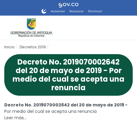
Nota:
este
Aumentar
Restaurar
Disminuir
sitio
web
incluye
un
sistema
Inicio
Decretos 2019
de
accesibilidad.
Decreto No. 2019070002642
del 20 de mayo de 2019 - Por
medio del cual se acepta una
renuncia
Decreto No. 2019070002642 del 20 de mayo de 2019 -
Por medio del cual se acepta una renuncia
Leer más…