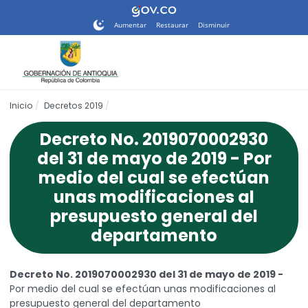
Nota:
este
Aumentar
Restaurar
Disminuir
sitio
web
incluye
un
sistema
Inicio
Decretos 2019
de
accesibilidad.
Decreto No. 2019070002930
del 31 de mayo de 2019 - Por
medio del cual se efectúan
unas modificaciones al
presupuesto general del
departamento
Decreto No. 2019070002930 del 31 de mayo de 2019 -
Por medio del cual se efectúan unas modificaciones al
presupuesto general del departamento