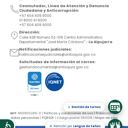
Conmutador, Línea de Atención y Denuncia
Ciudadana y Anticorrupción:
+57 604 409 9000
01 8000 41 9000
+57 604 409 9000
Dirección:
Calle 42B Número 52-106 Centro Administrativo
Departamental "José María Córdova" -
La Alpujarra
Notificaciones judiciales:
notificacionesjudiciales@antioquia.gov.co
Solicitudes de información al correo:
gestiondocumental@antioquia.gov.co
📱
Gestión de turnos
NIT:
890900286-0 |
Políticas y condiciones de uso
|
Protección de
datos personales
|
PQRSDF
| Código postal 050015 |
Mapa de sitio
🤟 Atención por
Lengua de Señas