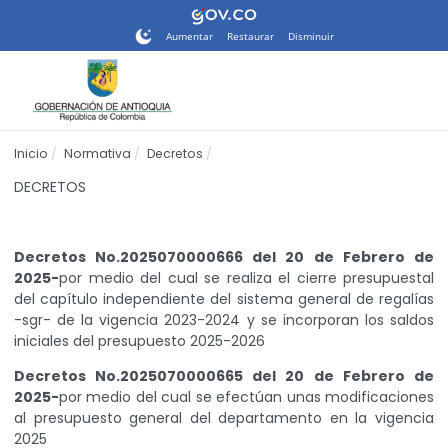
Nota:
este
Aumentar
Restaurar
Disminuir
sitio
web
incluye
un
sistema
Inicio
Normativa
Decretos
de
accesibilidad.
DECRETOS
Decretos No.2025070000666 del 20 de Febrero de
2025-
por medio del cual se realiza el cierre presupuestal
del capítulo independiente del sistema general de regalías
-sgr- de la vigencia 2023-2024 y se incorporan los saldos
iniciales del presupuesto 2025-2026
Decretos No.2025070000665 del 20 de Febrero de
2025-
por medio del cual se efectúan unas modificaciones
al presupuesto general del departamento en la vigencia
2025