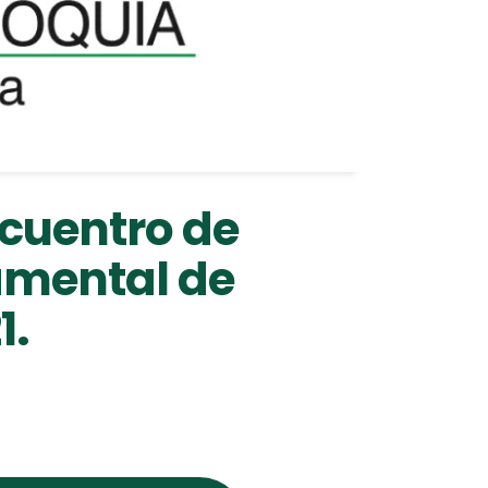
ncuentro de
amental de
1.