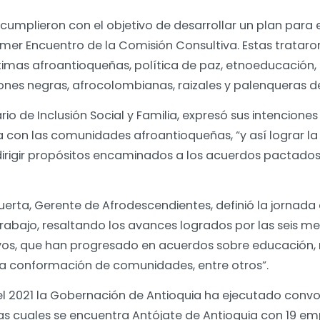
umplieron con el objetivo de desarrollar un plan para e
mer Encuentro de la Comisión Consultiva. Estas trataro
imas afroantioqueñas, política de paz, etnoeducación, 
ciones negras, afrocolombianas, raizales y palenqueras d
io de Inclusión Social y Familia, expresó sus intenciones
 con las comunidades afroantioqueñas, “y así lograr la 
rigir propósitos encaminados a los acuerdos pactados 
Puerta, Gerente de Afrodescendientes, definió la jornad
rabajo, resaltando los avances logrados por las seis 
tivos, que han progresado en acuerdos sobre educación
n la conformación de comunidades, entre otros”.
l 2021 la Gobernación de Antioquia ha ejecutado convoc
as cuales se encuentra Antójate de Antioquia con 19 e