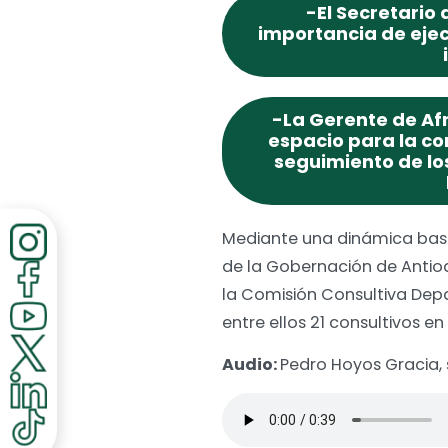
-El Secretario 
importancia de ejec
-La Gerente de Af
espacio para la co
seguimiento de lo
Mediante una dinámica basad
de la Gobernación de Antioq
la Comisión Consultiva Dep
entre ellos 21 consultivos 
Audio:
Pedro Hoyos Gracia, s