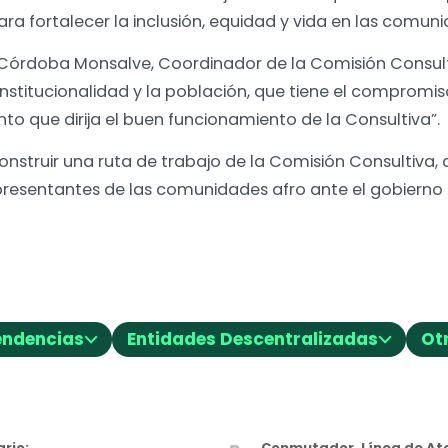
a fortalecer la inclusión, equidad y vida en las comuni
órdoba Monsalve, Coordinador de la Comisión Consultiv
nstitucionalidad y la población, que tiene el compromis
o que dirija el buen funcionamiento de la Consultiva”.
onstruir una ruta de trabajo de la Comisión Consultiva,
epresentantes de las comunidades afro ante el gobiern
⌵
⌵
endencias
Entidades Descentralizadas
Ot
rio:
Conmutador, Línea de Ate