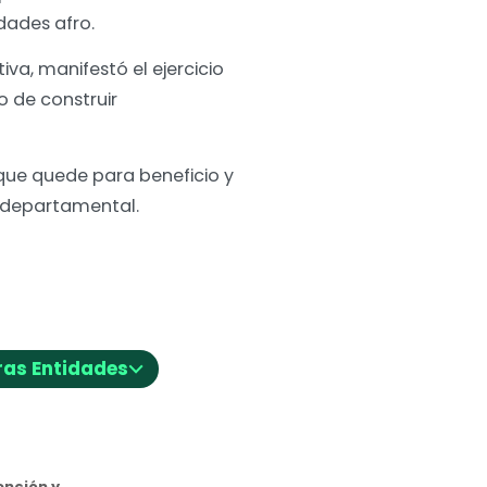
dades afro.
a, manifestó el ejercicio
o de construir
 que quede para beneficio y
o departamental.
⌵
ras Entidades
nción y