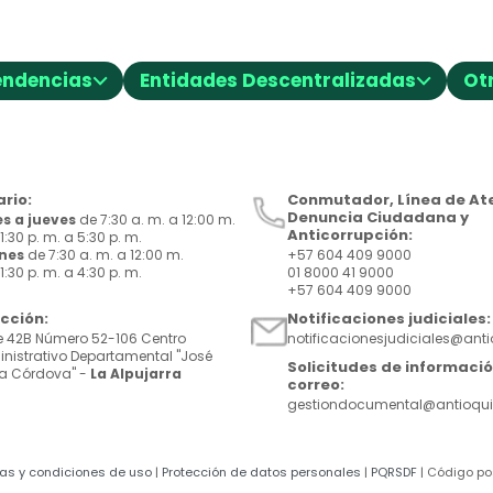
⌵
⌵
endencias
Entidades Descentralizadas
Ot
rio:
Conmutador, Línea de Ate
Denuncia Ciudadana y
s a jueves
de 7:30 a. m. a 12:00 m.
Anticorrupción:
1:30 p. m. a 5:30 p. m.
rnes
de 7:30 a. m. a 12:00 m.
+57 604 409 9000
1:30 p. m. a 4:30 p. m.
01 8000 41 9000
+57 604 409 9000
ección:
Notificaciones judiciales:
e 42B Número 52-106 Centro
notificacionesjudiciales@ant
nistrativo Departamental "José
Solicitudes de informació
a Córdova" -
La Alpujarra
correo:
gestiondocumental@antioqui
cas y condiciones de uso
|
Protección de datos personales
|
PQRSDF
| Código po