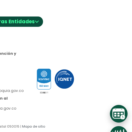
⌵
ras Entidades
nción y
ioquia.gov.co
n al
a.gov.co
stal 050015 |
Mapa de sitio