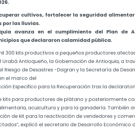
026.
uperar cultivos, fortalecer la seguridad alimentar
por las lluvias.
oquia avanza en el cumplimiento del Plan de Ac
nicipios que declararon calamidad pública.
il 300 kits productivos a pequeños productores afecta
el Urabá Antioqueño, la Gobernación de Antioquia, a tr
el Riesgo de Desastres -Dagran y la Secretaría de Desa
en el marco del
ción Especifico para la Recuperación tras la declarato
de kits para productores de plátano y posteriormente 
alimentaria, acuicultura y para la ganadería. También 
ión de kit para la reactivación de vendedores y comer
ctados”, explicó el secretario de Desarrollo Económico 