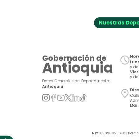
Nuestras Dep
Gobernación de
Hora
Antioquia
Lune
y de 
Vie
y de 
Datos Generales del Departamento:
Antioquia
Dir
Call
Admi
Marí
NIT:
890900286-0 |
Políti