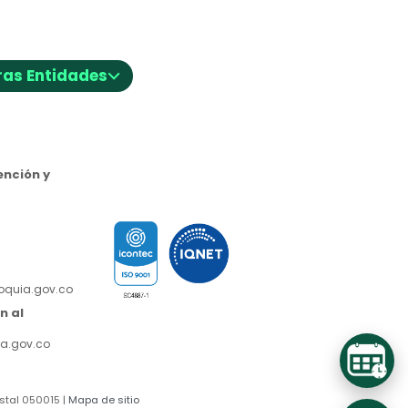
⌵
ras Entidades
nción y
ioquia.gov.co
n al
a.gov.co
stal 050015 |
Mapa de sitio