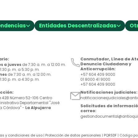
⌵
⌵
endencias
Entidades Descentralizadas
Ot
rio:
Conmutador, Línea de Ate
Denuncia Ciudadana y
s a jueves
de 7:30 a. m. a 12:00 m.
Anticorrupción:
1:30 p. m. a 5:30 p. m.
rnes
de 7:30 a. m. a 12:00 m.
+57 604 409 9000
1:30 p. m. a 4:30 p. m.
01 8000 41 9000
+57 604 409 9000
ección:
Notificaciones judiciales:
e 42B Número 52-106 Centro
notificacionesjudiciales@ant
nistrativo Departamental "José
Solicitudes de informació
a Córdova" -
La Alpujarra
correo:
gestiondocumental@antioqui
cas y condiciones de uso
|
Protección de datos personales
|
PQRSDF
| Código po