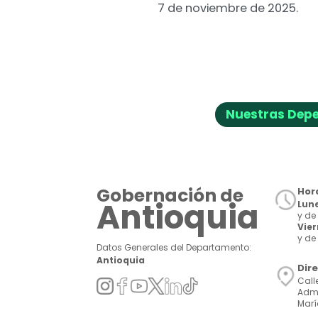
7 de noviembre de 2025.
Nuestras Dep
Gobernación de
Hora
Antioquia
Lune
y de 
Vie
y de 
Datos Generales del Departamento:
Antioquia
Dir
Call
Admi
Marí