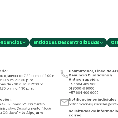
⌵
⌵
endencias
Entidades Descentralizadas
Ot
rio:
Conmutador, Línea de Ate
Denuncia Ciudadana y
s a jueves
de 7:30 a. m. a 12:00 m.
Anticorrupción:
1:30 p. m. a 5:30 p. m.
rnes
de 7:30 a. m. a 12:00 m.
+57 604 409 9000
1:30 p. m. a 4:30 p. m.
01 8000 41 9000
+57 604 409 9000
ección:
Notificaciones judiciales:
e 42B Número 52-106 Centro
notificacionesjudiciales@ant
nistrativo Departamental "José
Solicitudes de informació
a Córdova" -
La Alpujarra
correo: