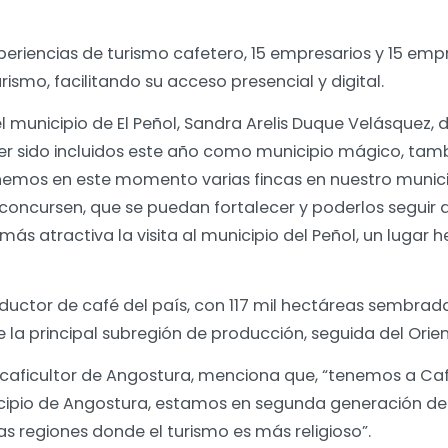
 experiencias de turismo cafetero, 15 empresarios y 15 
urismo, facilitando su acceso presencial y digital.
el municipio de El Peñol, Sandra Arelis Duque Velásquez, 
er sido incluidos este año como municipio mágico, tamb
nemos en este momento varias fincas en nuestro munic
ue concursen, que se puedan fortalecer y poderlos seguir
más atractiva la visita al municipio del Peñol, un lugar 
ductor de café del país, con 117 mil hectáreas sembrad
e la principal subregión de producción, seguida del Ori
caficultor de Angostura, menciona que, “tenemos a Caf
ipio de Angostura, estamos en segunda generación de 
tas regiones donde el turismo es más religioso”.