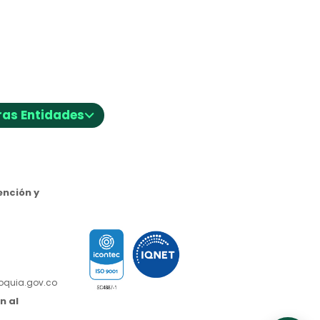
⌵
ras Entidades
nción y
ioquia.gov.co
n al