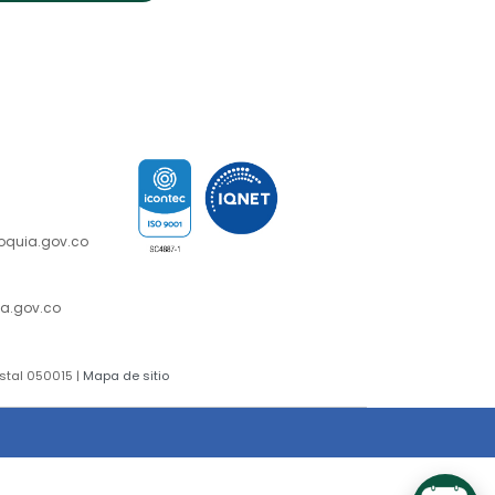
nción y
ioquia.gov.co
n al
a.gov.co
stal 050015 |
Mapa de sitio