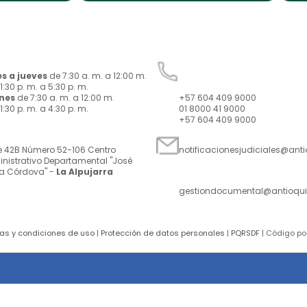
rio:
Conmutador, Línea de Ate
Denuncia Ciudadana y
s a jueves
de 7:30 a. m. a 12:00 m.
Anticorrupción:
1:30 p. m. a 5:30 p. m.
rnes
de 7:30 a. m. a 12:00 m.
+57 604 409 9000
1:30 p. m. a 4:30 p. m.
01 8000 41 9000
+57 604 409 9000
ección:
Notificaciones judiciales:
e 42B Número 52-106 Centro
notificacionesjudiciales@ant
nistrativo Departamental "José
Solicitudes de informació
a Córdova" -
La Alpujarra
correo:
gestiondocumental@antioqui
cas y condiciones de uso
|
Protección de datos personales
|
PQRSDF
| Código po