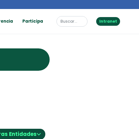
rencia
Participa
Intranet
⌵
ras Entidades