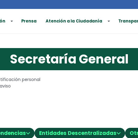
ón
Prensa
Atención a la Ciudadanía
Transpa
Secretaría General
tificación personal
 aviso
⌵
⌵
endencias
Entidades Descentralizadas
Ot