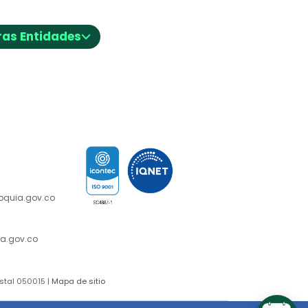
⌵
ras Entidades
nción y
ioquia.gov.co
n al
a.gov.co
stal 050015 |
Mapa de sitio