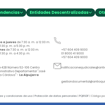
⌵
⌵
endencias
Entidades Descentralizadas
Ot
rio:
Conmutador, Línea de Ate
Denuncia Ciudadana y
s a jueves
de 7:30 a. m. a 12:00 m.
Anticorrupción:
1:30 p. m. a 5:30 p. m.
rnes
de 7:30 a. m. a 12:00 m.
+57 604 409 9000
1:30 p. m. a 4:30 p. m.
01 8000 41 9000
+57 604 409 9000
ección:
Notificaciones judiciales:
e 42B Número 52-106 Centro
notificacionesjudiciales@ant
nistrativo Departamental "José
Solicitudes de informació
a Córdova" -
La Alpujarra
correo:
gestiondocumental@antioqui
cas y condiciones de uso
|
Protección de datos personales
|
PQRSDF
| Código po