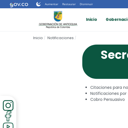
Nota:
Aumentar
Restaurar
Disminuir
este
sitio
Inicio
Gobernaci
web
incluye
un
Inicio
Notificaciones
sistema
de
Secr
accesibilidad.
Presione
Control-
F11
para
ajustar
el
Citaciones para no
sitio
Notificaciones por
web
Cobro Persuasivo
a
las
personas
con