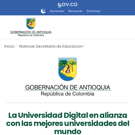
Nota:
este
Aumentar
Restaurar
Disminuir
sitio
web
incluye
un
sistema
Inicio
Noticias Secretaria de Educacion
de
accesibilidad.
La Universidad Digital en alianza
con las mejores universidades del
mundo