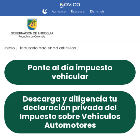
Nota:
este
Aumentar
Restaurar
Disminuir
sitio
web
incluye
un
sistema
Inicio
tributario hacienda articulos
de
accesibilidad.
Ponte al día impuesto
vehicular
Descarga y diligencia tu
declaración privada del
Impuesto sobre Vehículos
Automotores