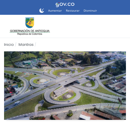
Nota:
este
Aumentar
Restaurar
Disminuir
sitio
web
incluye
un
sistema
Inicio
Mantras
de
accesibilidad.