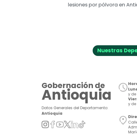
lesiones por pólvora en Anti
Nuestras Dep
Gobernación de
Hora
Antioquia
Lune
y de 
Vie
y de 
Datos Generales del Departamento:
Antioquia
Dir
Call
Admi
Marí