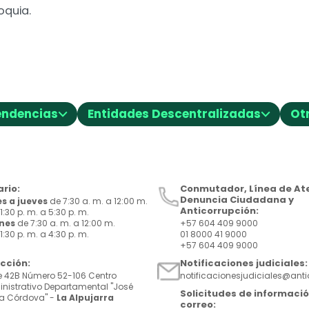
oquia.
⌵
⌵
endencias
Entidades Descentralizadas
Ot
rio:
Conmutador, Línea de Ate
Denuncia Ciudadana y
s a jueves
de 7:30 a. m. a 12:00 m.
Anticorrupción:
1:30 p. m. a 5:30 p. m.
rnes
de 7:30 a. m. a 12:00 m.
+57 604 409 9000
1:30 p. m. a 4:30 p. m.
01 8000 41 9000
+57 604 409 9000
ección:
Notificaciones judiciales:
e 42B Número 52-106 Centro
notificacionesjudiciales@ant
nistrativo Departamental "José
Solicitudes de informació
a Córdova" -
La Alpujarra
correo: