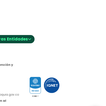
⌵
ras Entidades
nción y
ioquia.gov.co
n al