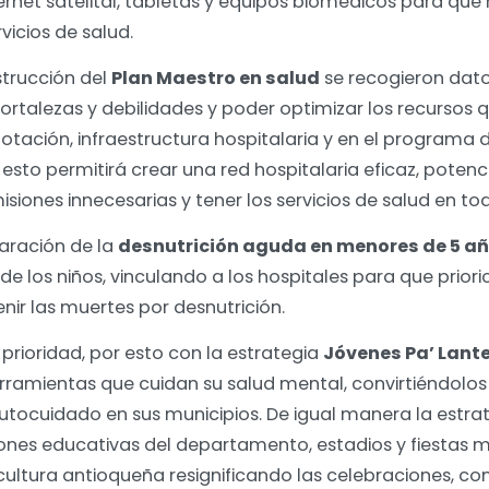
ernet satelital, tabletas y equipos biomédicos para que 
vicios de salud.
strucción del
Plan Maestro en salud
se recogieron dato
ortalezas y debilidades y poder optimizar los recursos 
otación, infraestructura hospitalaria y en el programa 
, esto permitirá crear una red hospitalaria eficaz, potenc
siones innecesarias y tener los servicios de salud en todo
laración de la
desnutrición aguda en menores de 5 a
 de los niños, vinculando a los hospitales para que priori
ir las muertes por desnutrición.
prioridad, por esto con la estrategia
Jóvenes Pa’ Lant
rramientas que cuidan su salud mental, convirtiéndolos
utocuidado en sus municipios. De igual manera la estra
ciones educativas del departamento, estadios y fiestas 
ltura antioqueña resignificando las celebraciones, con e