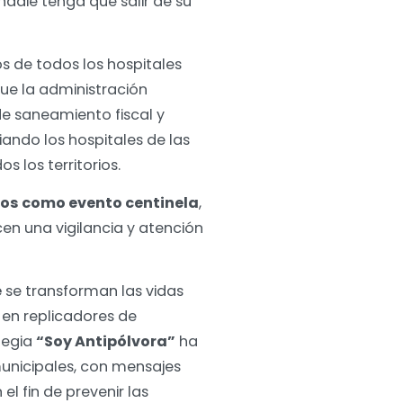
nadie tenga que salir de su
s de todos los hospitales
que la administración
de saneamiento fiscal y
iando los hospitales de las
s los territorios.
ños como evento centinela
,
cen una vigilancia y atención
e
se transforman las vidas
 en replicadores de
tegia
“Soy Antipólvora”
ha
municipales, con mensajes
l fin de prevenir las