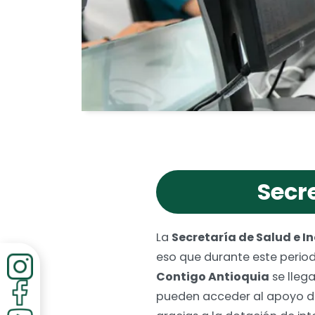
discapacidad
visual
que
están
usando
un
lector
de
pantalla;
Presione
Control-
F10
para
Secre
abrir
un
menú
La
Secretaría de Salud e In
de
accesibilidad.
eso que durante este period
Contigo Antioquia
se llega
pueden acceder al apoyo de