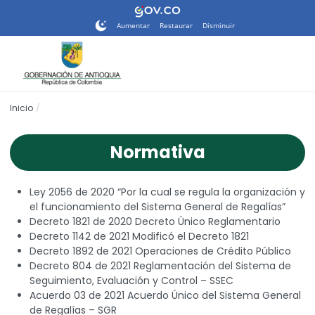
Nota:
este
Aumentar
Restaurar
Disminuir
sitio
web
incluye
un
sistema
Inicio
de
accesibilidad.
Normativa
Ley 2056 de 2020 “Por la cual se regula la organización y
el funcionamiento del Sistema General de Regalías”
Decreto 1821 de 2020 Decreto Único Reglamentario
Decreto 1142 de 2021 Modificó el Decreto 1821
Decreto 1892 de 2021 Operaciones de Crédito Público
Decreto 804 de 2021 Reglamentación del Sistema de
Seguimiento, Evaluación y Control – SSEC
Acuerdo 03 de 2021 Acuerdo Único del Sistema General
de Regalías – SGR