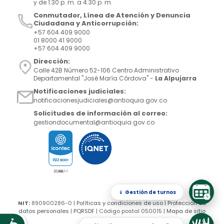
y de 1:30 p. m. a 4:30 p. m.
Conmutador, Línea de Atención y Denuncia
Ciudadana y Anticorrupción:
+57 604 409 9000
01 8000 41 9000
+57 604 409 9000
Dirección:
Calle 42B Número 52-106 Centro Administrativo
Departamental "José María Córdova" -
La Alpujarra
Notificaciones judiciales:
notificacionesjudiciales@antioquia.gov.co
Solicitudes de información al correo:
gestiondocumental@antioquia.gov.co
📱
Gestión de turnos
NIT:
890900286-0 |
Políticas y condiciones de uso
|
Protección de
datos personales
|
PQRSDF
| Código postal 050015 |
Mapa de sitio