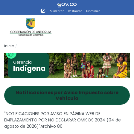
Nota:
este
Aumentar
Restaurar
Disminuir
sitio
web
incluye
un
sistema
Inicio
de
accesibilidad.
Gerencia
Indígena
Notificaciones por Aviso Impuesto sobre
Vehículo
"NOTIFICACIONES POR AVISO EN PÁGINA WEB DE
EMPLAZAMIENTO POR NO DECLARAR OMISOS 2024 (04 de
agosto de 2026)"Archivo 86