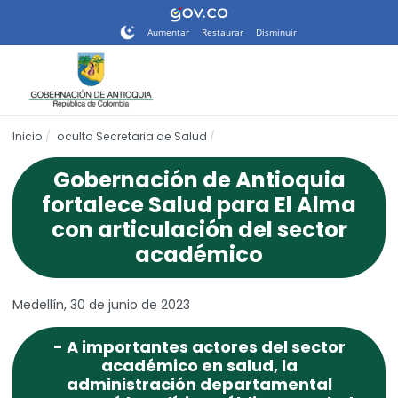
Nota:
este
Aumentar
Restaurar
Disminuir
sitio
web
incluye
un
sistema
Inicio
oculto Secretaria de Salud
de
accesibilidad.
Gobernación de Antioquia
fortalece Salud para El Alma
con articulación del sector
académico
Medellín, 30 de junio de 2023
- A importantes actores del sector
académico en salud, la
administración departamental