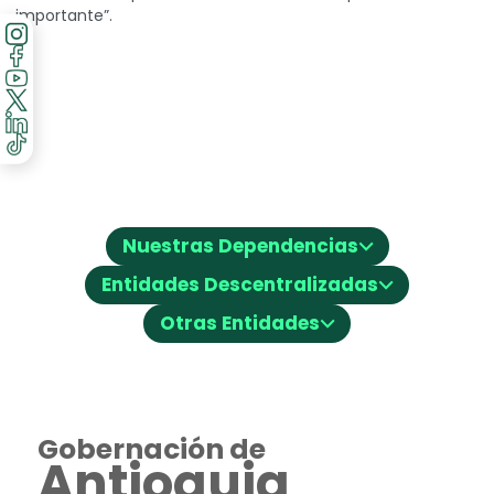
importante”.
⌵
Nuestras Dependencias
⌵
Entidades Descentralizadas
⌵
Otras Entidades
Gobernación de
Antioquia