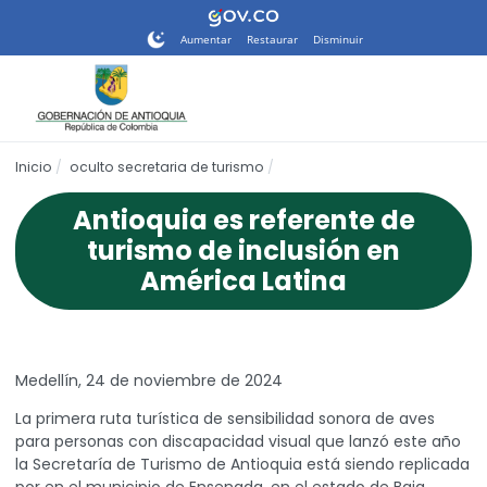
Nota:
este
Aumentar
Restaurar
Disminuir
sitio
web
incluye
un
sistema
Inicio
oculto secretaria de turismo
de
accesibilidad.
Antioquia es referente de
turismo de inclusión en
América Latina
Medellín, 24 de noviembre de 2024
La primera ruta turística de sensibilidad sonora de aves
para personas con discapacidad visual que lanzó este año
la Secretaría de Turismo de Antioquia está siendo replicada