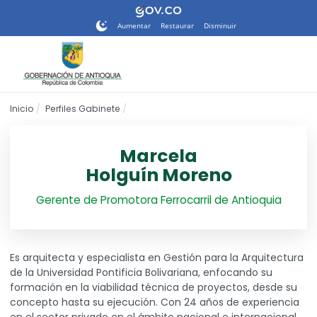
Nota:
este
Aumentar
Restaurar
Disminuir
sitio
web
incluye
un
sistema
Inicio
Perfiles Gabinete
de
accesibilidad.
Marcela
Holguín Moreno
Gerente de Promotora Ferrocarril de Antioquia
Es arquitecta y especialista en Gestión para la Arquitectura
de la Universidad Pontificia Bolivariana, enfocando su
formación en la viabilidad técnica de proyectos, desde su
concepto hasta su ejecución. Con 24 años de experiencia