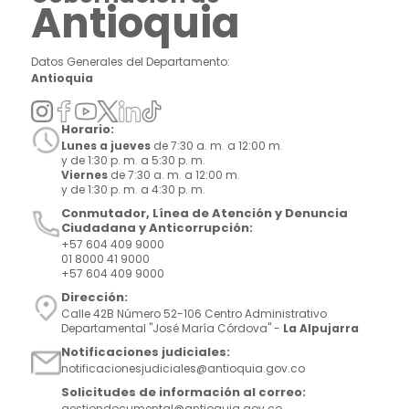
Antioquia
Datos Generales del Departamento:
Antioquia
Horario:
Lunes a jueves
de 7:30 a. m. a 12:00 m.
y de 1:30 p. m. a 5:30 p. m.
Viernes
de 7:30 a. m. a 12:00 m.
y de 1:30 p. m. a 4:30 p. m.
Conmutador, Línea de Atención y Denuncia
Ciudadana y Anticorrupción:
+57 604 409 9000
01 8000 41 9000
+57 604 409 9000
Dirección:
Calle 42B Número 52-106 Centro Administrativo
Departamental "José María Córdova" -
La Alpujarra
Notificaciones judiciales:
notificacionesjudiciales@antioquia.gov.co
Solicitudes de información al correo:
gestiondocumental@antioquia.gov.co