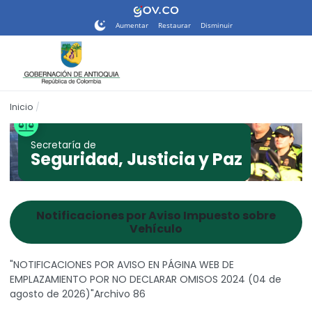
Nota:
este
Aumentar
Restaurar
Disminuir
sitio
web
incluye
un
sistema
Inicio
de
accesibilidad.
Secretaría de
Seguridad, Justicia y Paz
Notificaciones por Aviso Impuesto sobre
Vehículo
"NOTIFICACIONES POR AVISO EN PÁGINA WEB DE
EMPLAZAMIENTO POR NO DECLARAR OMISOS 2024 (04 de
agosto de 2026)"Archivo 86