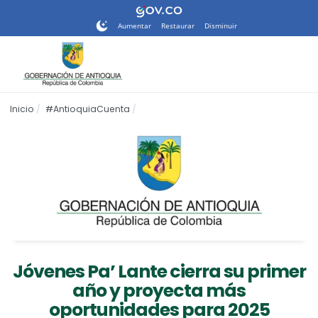
Nota:
este
Aumentar
Restaurar
Disminuir
sitio
web
incluye
un
sistema
Inicio
#AntioquiaCuenta
de
accesibilidad.
Jóvenes Pa’ Lante cierra su primer
año y proyecta más
oportunidades para 2025