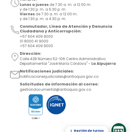
Lunes a jueves
de 7:30 a. m. a 12:00 m.
y de 1:30 p. m. a 5:30 p. m.
Viernes
de 7:30 a. m. a 12:00 m.
y de 1:30 p. m. a 4:30 p. m.
Conmutador, Línea de Atención y Denuncia
Ciudadana y Anticorrupción:
+57 604 409 9000
01 8000 41 9000
+57 604 409 9000
Dirección:
Calle 42B Número 52-106 Centro Administrativo
Departamental "José María Córdova" -
La Alpujarra
Notificaciones judiciales:
notificacionesjudiciales@antioquia.gov.co
Solicitudes de información al correo:
gestiondocumental@antioquia.gov.co
📱
Gestión de turnos