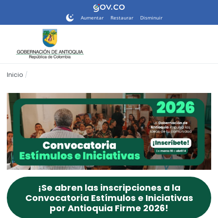
Nota:
este
Aumentar
Restaurar
Disminuir
sitio
web
incluye
un
sistema
Inicio
de
accesibilidad.
¡Se abren las inscripciones a la
Convocatoria Estímulos e Iniciativas
por Antioquia Firme 2026!