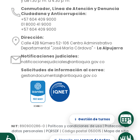
y de 1:30 p. m. a 4:30 p. m.
Conmutador, Línea de Atención y Denuncia
Ciudadana y Anticorrupción:
+57 604 409 9000
01 8000 41 9000
+57 604 409 9000
Dirección:
Calle 42B Número 52-106 Centro Administrativo
Departamental "José María Córdova" -
La Alpujarra
Notificaciones judiciales:
notificacionesjudiciales@antioquia.gov.co
Solicitudes de información al correo:
gestiondocumental@antioquia.gov.co
📱
Gestión de turnos
NIT:
890900286-0 |
Políticas y condiciones de uso
|
Protección de
datos personales
|
PQRSDF
| Código postal 050015 |
Mapa de sitio