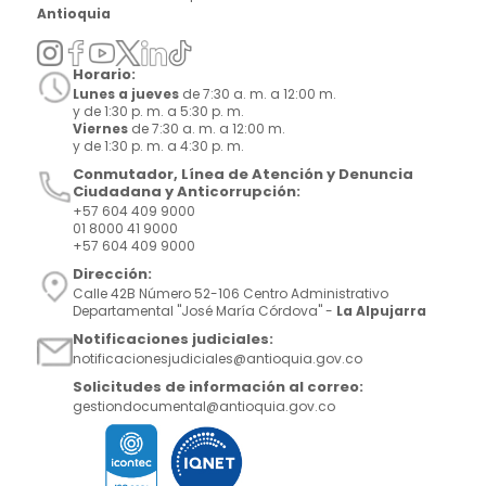
Antioquia
Horario:
Lunes a jueves
de 7:30 a. m. a 12:00 m.
y de 1:30 p. m. a 5:30 p. m.
Viernes
de 7:30 a. m. a 12:00 m.
y de 1:30 p. m. a 4:30 p. m.
Conmutador, Línea de Atención y Denuncia
Ciudadana y Anticorrupción:
+57 604 409 9000
01 8000 41 9000
+57 604 409 9000
Dirección:
Calle 42B Número 52-106 Centro Administrativo
Departamental "José María Córdova" -
La Alpujarra
Notificaciones judiciales:
notificacionesjudiciales@antioquia.gov.co
Solicitudes de información al correo:
gestiondocumental@antioquia.gov.co