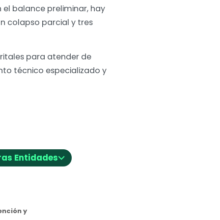
el balance preliminar, hay
 colapso parcial y tres
ritales para atender de
to técnico especializado y
⌵
ras Entidades
nción y