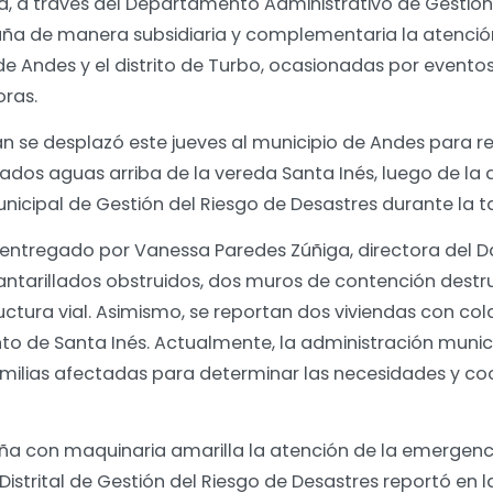
, a través del Departamento Administrativo de Gestión
ña de manera subsidiaria y complementaria la atenció
e Andes y el distrito de Turbo, ocasionadas por eventos
oras.
n se desplazó este jueves al municipio de Andes para re
ados aguas arriba de la vereda Santa Inés, luego de la 
nicipal de Gestión del Riesgo de Desastres durante la t
, entregado por Vanessa Paredes Zúñiga, directora del 
ntarillados obstruidos, dos muros de contención destru
uctura vial. Asimismo, se reportan dos viviendas con cola
to de Santa Inés. Actualmente, la administración munic
amilias afectadas para determinar las necesidades y co
 con maquinaria amarilla la atención de la emergencia 
Distrital de Gestión del Riesgo de Desastres reportó en