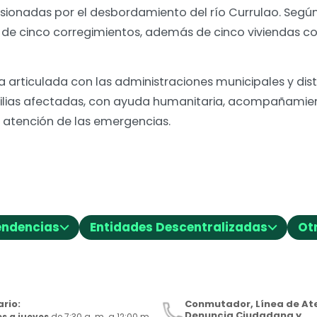
ionadas por el desbordamiento del río Currulao. Según 
de cinco corregimientos, además de cinco viviendas con
.
 articulada con las administraciones municipales y dist
lias afectadas, con ayuda humanitaria, acompañamien
 atención de las emergencias.
⌵
⌵
endencias
Entidades Descentralizadas
Ot
rio:
Conmutador, Línea de Ate
Denuncia Ciudadana y
s a jueves
de 7:30 a. m. a 12:00 m.