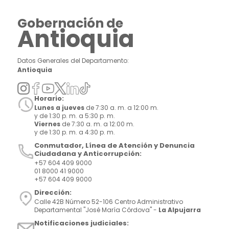
Gobernación de
Antioquia
Datos Generales del Departamento:
Antioquia
Horario:
Lunes a jueves
de 7:30 a. m. a 12:00 m.
y de 1:30 p. m. a 5:30 p. m.
Viernes
de 7:30 a. m. a 12:00 m.
y de 1:30 p. m. a 4:30 p. m.
Conmutador, Línea de Atención y Denuncia
Ciudadana y Anticorrupción:
+57 604 409 9000
01 8000 41 9000
+57 604 409 9000
Dirección:
Calle 42B Número 52-106 Centro Administrativo
Departamental "José María Córdova" -
La Alpujarra
Notificaciones judiciales: