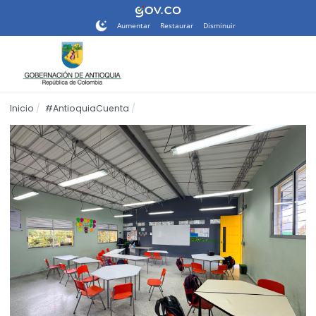
Nota:
este
Aumentar
Restaurar
Disminuir
sitio
web
incluye
un
sistema
Inicio
#AntioquiaCuenta
de
accesibilidad.