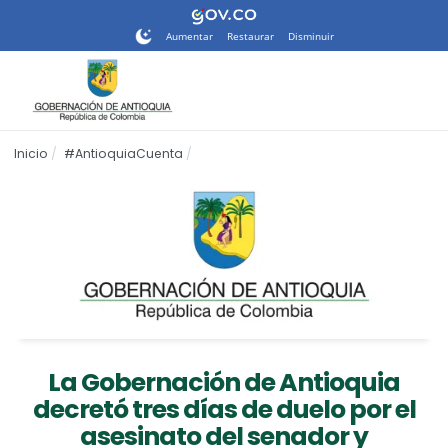
Nota:
este
Aumentar
Restaurar
Disminuir
sitio
web
incluye
un
sistema
Inicio
#AntioquiaCuenta
de
accesibilidad.
La Gobernación de Antioquia
decretó tres días de duelo por el
asesinato del senador y