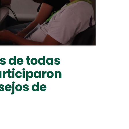
s de todas
articiparon
sejos de