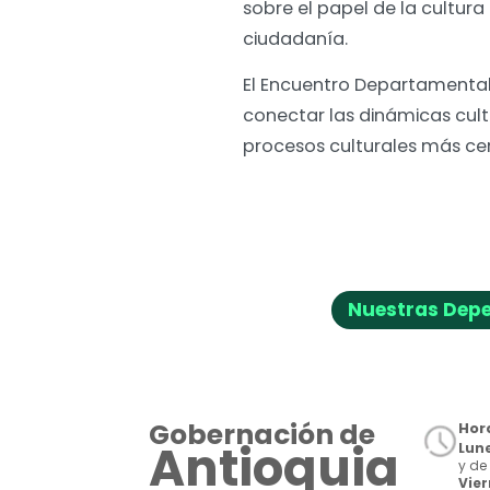
sobre el papel de la cultu
ciudadanía.
El Encuentro Departamental
conectar las dinámicas cult
procesos culturales más ce
Nuestras Dep
Gobernación de
Hora
Antioquia
Lune
y de 
Vie