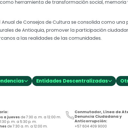
ra como herramienta de transformación social, memoria 
 Anual de Consejos de Cultura se consolida como una 
urales de Antioquia, promover la participación ciudada
rcanos a las realidades de las comunidades.
⌵
⌵
endencias
Entidades Descentralizadas
Ot
rio:
Conmutador, Línea de Ate
Denuncia Ciudadana y
s a jueves
de 7:30 a. m. a 12:00 m.
Anticorrupción:
1:30 p. m. a 5:30 p. m.
rnes
de 7:30 a. m. a 12:00 m.
+57 604 409 9000