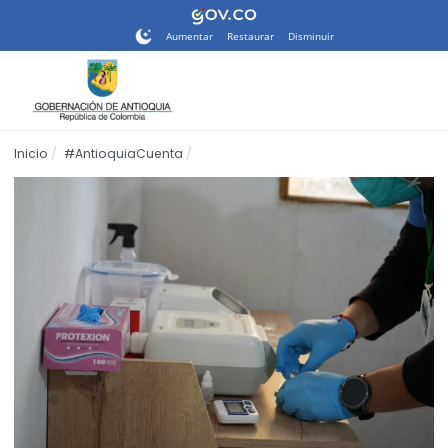
Nota:
este
Aumentar
Restaurar
Disminuir
sitio
web
incluye
un
sistema
Inicio
#AntioquiaCuenta
de
accesibilidad.