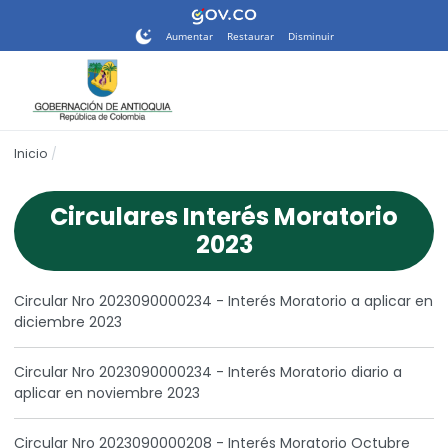
Nota:
este
Aumentar
Restaurar
Disminuir
sitio
web
incluye
un
sistema
Inicio
de
accesibilidad.
Circulares Interés Moratorio
2023
Circular Nro 2023090000234 - Interés Moratorio a aplicar en
diciembre 2023
Circular Nro 2023090000234 - Interés Moratorio diario a
aplicar en noviembre 2023
Circular Nro 2023090000208 - Interés Moratorio Octubre