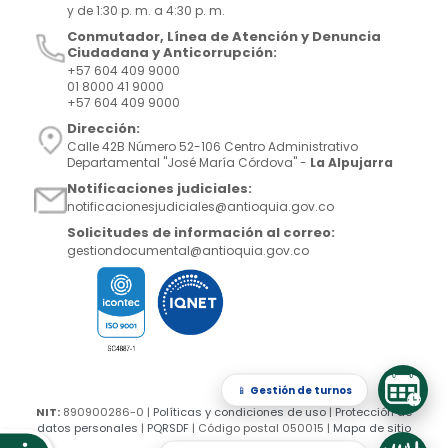
y de 1:30 p. m. a 4:30 p. m.
Conmutador, Línea de Atención y Denuncia
Ciudadana y Anticorrupción:
+57 604 409 9000
01 8000 41 9000
+57 604 409 9000
Dirección:
Calle 42B Número 52-106 Centro Administrativo
Departamental "José María Córdova" -
La Alpujarra
Notificaciones judiciales:
notificacionesjudiciales@antioquia.gov.co
Solicitudes de información al correo:
gestiondocumental@antioquia.gov.co
📱
Gestión de turnos
NIT:
890900286-0 |
Políticas y condiciones de uso
|
Protección de
datos personales
|
PQRSDF
| Código postal 050015 |
Mapa de sitio