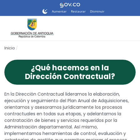
Nota:
este
Aumentar
Restaurar
Disminuir
sitio
web
incluye
un
sistema
Inicio
de
accesibilidad.
¿Qué hacemos en la
Dirección Contractual?
En la Dirección Contractual lideramos la elaboración,
ejecución y seguimiento del Plan Anual de Adquisiciones,
orientamos y asesoramos jurídicamente los procesos
contractuales en todas sus etapas, y adelantamos la
contratación de bienes y servicios requeridos por la
Administración departamental. Así mismo,
implementamos herramientas de control, evaluación y